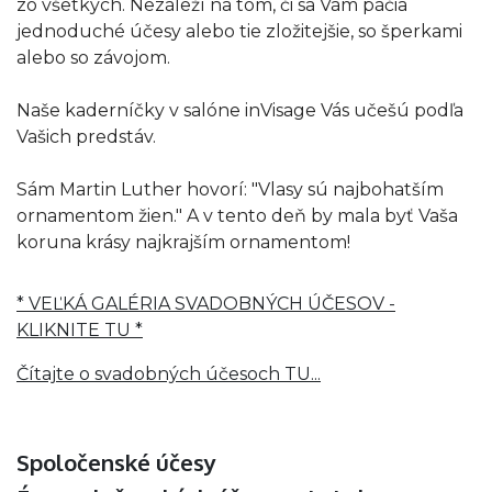
zo všetkých. Nezáleží na tom, či sa Vám páčia
jednoduché účesy alebo tie zložitejšie, so šperkami
alebo so závojom.
Naše kaderníčky v salóne inVisage Vás učešú podľa
Vašich predstáv.
Sám Martin Luther hovorí: "Vlasy sú najbohatším
ornamentom žien." A v tento deň by mala byť Vaša
koruna krásy najkrajším ornamentom!
* VEĽKÁ GALÉRIA SVADOBNÝCH ÚČESOV -
KLIKNITE TU *
Čítajte o svadobných účesoch TU...
Spoločenské účesy