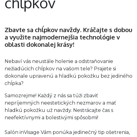
chĺpkov
Zbavte sa chĺpkov navždy. Kráčajte s dobou
a využite najmodernejšia technológie v
oblasti dokonalej krásy!
Nebaví vás neustále holenie a odstraňovanie
nežiadúcich chĺpkov na vašom tele? Prajete si
dokonale upravenú a hladkú pokožku bez jediného
chĺpka?
Samozrejme! Každý z nás sa túži zbaviť
nepríjemných neestetických nezmarov a mať
hladkú pokožku už navždy. Nestrácajte čas s
neefektívnymi a bolestivými spôsobmi!
Salón inVisage Vám ponúka jedinečný tip ošetrenia,