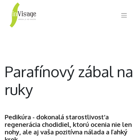
Parafínový zábal na
ruky
Pedikúra - dokonalá starostlivosť a
regenerácia chodidiel, ktorú ocenia nie len
nohy, ale aj vaša pozitívna nálada a ľahký
krok.