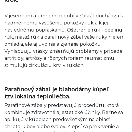
V jesennom a zimnom období veľakrát dochádza k
nadmernému vysušeniu pokožky rúk a k jej
následnému popraskaniu. Ošetrenie rúk - peeling
rúk, masáž rúk a parafínový zábal vaše ruky nielen
omladia, ale aj uvoľnia a zjemnia pokožku.
Vyhladzujú vrásky, zmierňujú problémy v prípade
artritídy, artrózy a rôznych foriem reumatizmu,
stimulujú cirkuláciu krvi v rukách.
Parafínový zábal je blahodárny kúpeľ
tzv.lokálna teploliečba.
Parafínové zábaly predstavujú procedúru, ktorá
kombinuje zdravotné aj estetické účinky. Bežne sa
aplikujú v kúpeľoch predovšetkým na oblasť
chrbta, kĺbov alebo svalov. Zlepší sa prekrvenie a