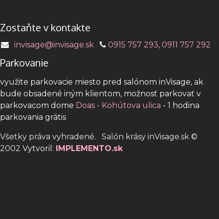
Zostaňte v kontakte
invisage@invisage.sk
0915 757 293, 0911 757 292
Parkovanie
využite parkovacie miesto pred salónom inVisage, ak
bude obsadené iným klientom, možnosť parkovať v
parkovacom dome
Doas - Kohútova ulica
- 1 hodina
parkovania grátis
Všetky práva vyhradené. Salón krásy inVisage.sk ©
2002
Vytvoril:
IMPLEMENTO.sk