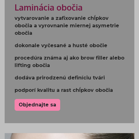
Laminácia obočia
vytvarovanie a zafixovanie chĺpkov
obočia a vyrovnanie miernej asymetrie
obočia
dokonale vyčesané a husté obočie
procedúra známa aj ako brow filler alebo
lifting obočia
dodáva prirodzenú definíciu tvári
podporí kvalitu a rast chĺpkov obočia
Objednajte sa