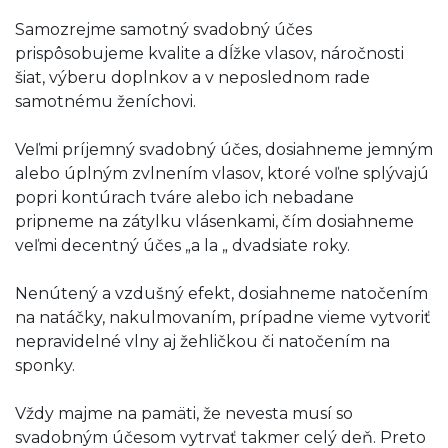
Samozrejme samotný svadobný účes
prispôsobujeme kvalite a dĺžke vlasov, náročnosti
šiat, výberu doplnkov a v neposlednom rade
samotnému ženíchovi.
Veľmi príjemný svadobný účes, dosiahneme jemným
alebo úplným zvlnením vlasov, ktoré voľne splývajú
popri kontúrach tváre alebo ich nebadane
pripneme na zátylku vlásenkami, čím dosiahneme
veľmi decentný účes „a la „ dvadsiate roky.
Nenútený a vzdušný efekt, dosiahneme natočením
na natáčky, nakulmovaním, prípadne vieme vytvoriť
nepravidelné vlny aj žehličkou či natočením na
sponky.
Vždy majme na pamäti, že nevesta musí so
svadobným účesom vytrvať takmer celý deň. Preto