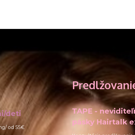
Nechty
Telo
Chodidlá
Neprehliadnite
Predlžovani
TAPE - neviditeľ
i/deti
pásky Hairtalk 
ing/ od 55€