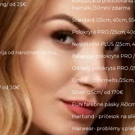
Konzultácia predlžovania 
ling/ od 25€
Hairtalk /30min/ zdarma
Štandard /25cm, 40cm, 5
Polokryté PRO /25cm, 40
Neviditeľné PLUS /25cm, 
ja od náročnosti strihu,
Balayage polokryté PRO 
Odrasty polokryté PRO /
Ombé - colormelts /25cm
/ od 30€
Silver /25cm/ od 170€
FUN farebné pásiky /40cm
Hairband - príčesok na si
Hairwear- problémy s ple