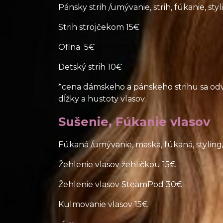
Pánsky strih /umývanie, strih, fúkanie, sty
Strih strojčekom 15€
Ofina 5€
Detský strih 10€
*cena dámskeho a pánskeho strihu sa odví
dĺžky a hustoty vlasov.
Sušenie, Fúkanie vlasov
Fúkaná /umývanie, maska, fúkaná, styling
Žehlenie vlasov žehličkou 15€
Žehlenie vlasov SteamPod 30€
Kulmovanie vlasov 15€