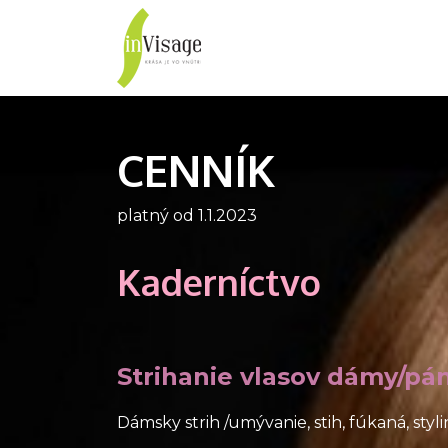
inVisage
Vlasy
Pleť
CENNÍK
platný od 1.1.2023
Kaderníctvo
Strihanie vlasov dámy/pán
Dámsky strih /umývanie, stih, fúkaná, styl