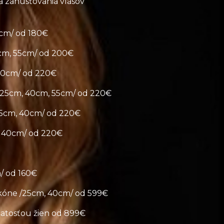
a zahusťovania vlasov
5cm/ od 180€
cm, 55cm/ od 200€
40cm/ od 220€
/25cm, 40cm, 55cm/ od 220€
25cm, 40cm/ od 220€
, 40cm/ od 220€
/ od 160€
likóne /25cm, 40cm/ od 599€
šatosťou žien od 899€