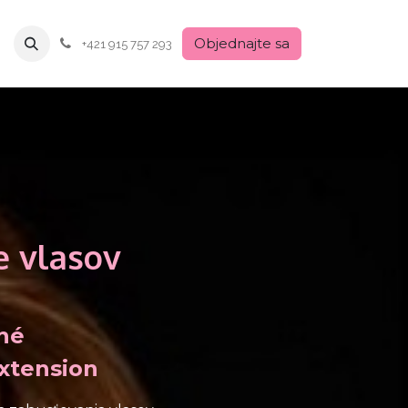
Objednajte sa
+421 915 757 293
e vlasov
​né
extension