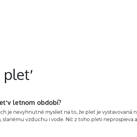
Nechty
Telo
Chodidlá
Neprehliadnite
 pleť
leť v letnom období?
iacoch je nevyhnutné myslieť na to, že pleť je vystavova
h, slanému vzduchu i vode. Nič z toho pleti neprospieva a