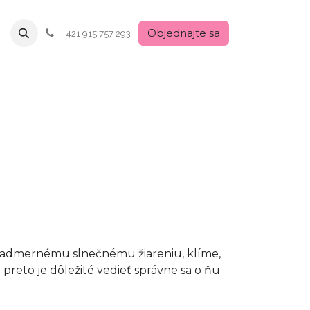
Objednajte sa
+421 915 757 293
ná nadmernému slnečnému žiareniu, klíme,
 preto je dôležité vedieť správne sa o ňu