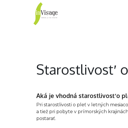
inVisage
Vlasy
Pleť
Starostlivosť o
Aká je vhodná starostlivosť o p
Pri starostlivosti o pleť v letných mes
a tiež pri pobyte v prímorských krajinác
postarať.