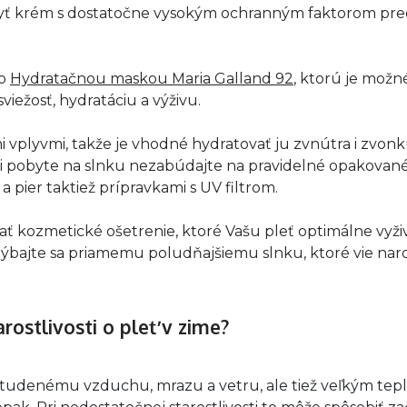
 byť krém s dostatočne vysokým ochranným faktorom pre
to
Hydratačnou maskou Maria Galland 92
, ktorú je možn
iežosť, hydratáciu a výživu.
 vplyvmi, takže je vhodné hydratovať ju zvnútra i zvon
ri pobyte na slnku nezabúdajte na pravidelné opakovan
a pier taktiež prípravkami s UV filtrom.
ť kozmetické ošetrenie, ktoré Vašu pleť optimálne vyži
hýbajte sa priamemu poludňajšiemu slnku, ktoré vie naro
rostlivosti o pleť v zime?
n studenému vzduchu, mrazu a vetru, ale tiež veľkým tep