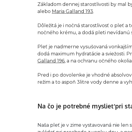
Základom dennej starostlivosti by mal
alebo
Maria Galland 193
.
Dôležitá je i nočná starostlivosť o pleť a 
nočného krému, a dodá pleti nevídanú sv
Pleť je nadmerne vysušovaná vonkajšími
dodá maximum hydratácie a sviežosti. P
Galland 196
, a na ochranu očného okolia 
Pred i po dovolenke je vhodné absolvova
režim a to aspoň 3litre vody denne a vy
Na čo je potrebné myslieť pri sta
Naša pleť je v zime vystavovaná nie le