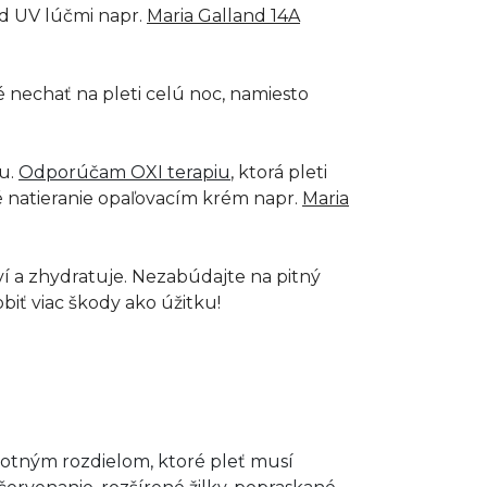
d UV lúčmi napr.
Maria Galland 14A
é nechať na pleti celú noc, namiesto
ku.
Odporúčam OXI terapiu
, ktorá pleti
é natieranie opaľovacím krém napr.
Maria
ví a zhydratuje. Nezabúdajte na pitný
biť viac škody ako úžitku!
lotným rozdielom, ktoré pleť musí