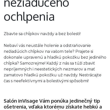
nežiadúceho
ochlpenia
Zbavte sa chĺpkov navždy a bez bolesti!
Nebaví vás neustále holenie a odstraňovanie
nežiadúcich chĺpkov na vašom tele? Prajete si
dokonale upravenú a hladkú pokožku bez jediného
chĺpka? Samozrejme! Každý z nás sa túži zbaviť
nepríjemných i neestetických nezmarov a mať
zamatovo hladkú pokožku už navždy. Nestrácajte
čas s neefektívnymi a bolestivými spôsobmi!
Salón inVisage Vám ponúka jedinečný tip
ošetrenia, vďaka ktorému získate hebkú a