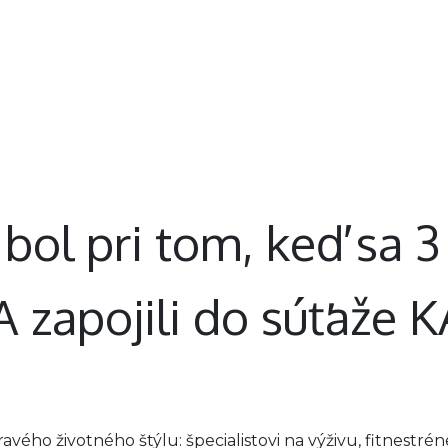
Nechty
Telo
Chodidlá
Neprehliadnite
bol pri tom, keď sa 3
 zapojili do súťaže
vého životného štýlu: špecialistovi na výživu, fitnestrén