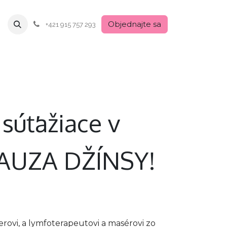
Objednajte sa
+421 915 757 293
 súťažiace v
 KAUZA DŽÍNSY!
erovi, a lymfoterapeutovi a masérovi zo