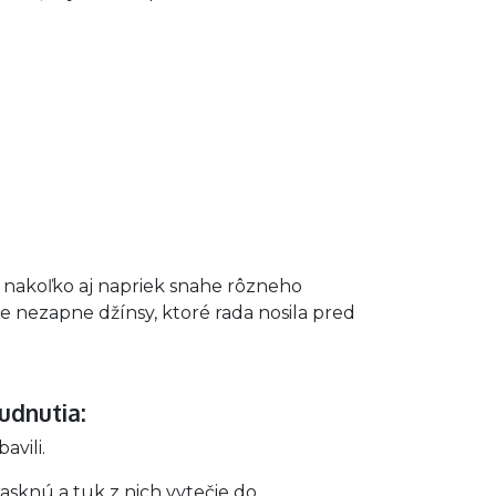
, nakoľko aj napriek snahe rôzneho
e nezapne džínsy, ktoré rada nosila pred
hudnutia:
avili.
asknú a tuk z nich vytečie do