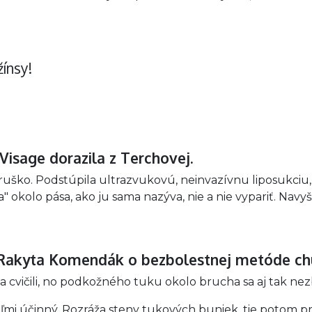
ínsy!
Visage dorazila z Terchovej.
ruško. Podstúpila ultrazvukovú, neinvazívnu liposukciu
okolo pása, ako ju sama nazýva, nie a nie vypariť. Navyš
 Rakyta Komendák o bezbolestnej metóde c
 cvičili, no podkožného tuku okolo brucha sa aj tak nezb
ľmi účinný. Rozráža steny tukových buniek, tie potom pr