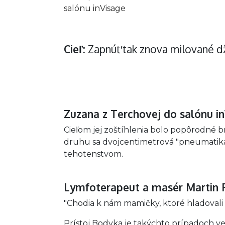
salónu inVisage
Cieľ:
Zapnúť tak znova milované dž
Zuzana z Terchovej do salónu in
Cieľom jej zoštíhlenia bolo popôrodné b
druhu sa dvojcentimetrová "pneumatika" 
tehotenstvom.
Lymfoterapeut a masér Martin
"Chodia k nám mamičky, ktoré hladovali a
Prístoj Bodyka je takýchto prípadoch ve