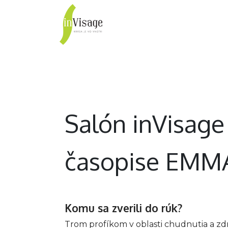
inVisage
Vlasy
Pleť
Salón inVisage 
časopise EMMA
Komu sa zverili do rúk?
Trom profíkom v oblasti chudnutia a zdra