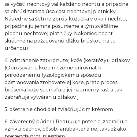
sa vyčistí nechtový val každého nechtu a prípadne
sa obrúsi zarastajúca časť nechtovej platničky.
Následne sa šetrne zbrúsi kožtička v okolí nechtu,
prípadne ju jemne posunieme a tým zväčšíme
plochu nechtovej platničky. Nakoniec necht
skrátime na požadovanú dĺžku brúskou na to
určenou)
4. odstránenie zatvrdnutej kože (keratózy) i otlakov
(Obrusovanie kože môžeme prirovnať k
prirodzenému fyziologickému spôsobu
odstraňovania zrohovatelej kože, preto proces
brúsenia kože spomaľuje jej nadmerný rast a tak
zabraňuje vytváraniu otlakov )
5. ošetrenie chodidiel zvláčňujúcim krémom
6. záverečný púder ( Redukuje potenie, zabraňuje
vzniku pachov, pôsobí antibakteriálne, taktiež ako
prevencia proti plesniam )