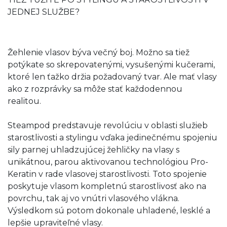
JEDNEJ SLUŽBE?
Žehlenie vlasov býva večný boj. Možno sa tiež
potýkate so skrepovatenými, vysušenými kučerami,
ktoré len ťažko držia požadovaný tvar. Ale mať vlasy
ako z rozprávky sa môže stať každodennou
realitou.
Steampod predstavuje revolúciu v oblasti služieb
starostlivosti a stylingu vďaka jedinečnému spojeniu
sily parnej uhladzujúcej žehličky na vlasy s
unikátnou, parou aktivovanou technológiou Pro-
Keratin v rade vlasovej starostlivosti. Toto spojenie
poskytuje vlasom kompletnú starostlivosť ako na
povrchu, tak aj vo vnútri vlasového vlákna.
Výsledkom sú potom dokonale uhladené, lesklé a
lepšie upraviteľné vlasy.