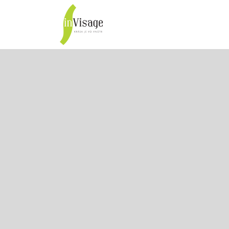
inVisage
Vlasy
Pleť