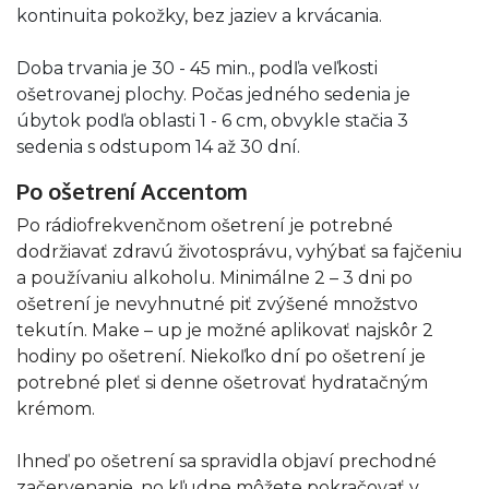
kontinuita pokožky, bez jaziev a krvácania.
Doba trvania je 30 - 45 min., podľa veľkosti
ošetrovanej plochy. Počas jedného sedenia je
úbytok podľa oblasti 1 - 6 cm, obvykle stačia 3
sedenia s odstupom 14 až 30 dní.
Po ošetrení Accentom
Po rádiofrekvenčnom ošetrení je potrebné
dodržiavať zdravú životosprávu, vyhýbať sa fajčeniu
a používaniu alkoholu. Minimálne 2 – 3 dni po
ošetrení je nevyhnutné piť zvýšené množstvo
tekutín. Make – up je možné aplikovať najskôr 2
hodiny po ošetrení. Niekoľko dní po ošetrení je
potrebné pleť si denne ošetrovať hydratačným
krémom.
Ihneď po ošetrení sa spravidla objaví prechodné
začervenanie, no kľudne môžete pokračovať v