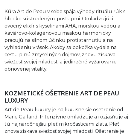
Kúra Art de Peau v sebe spája výhody rituálu rúk s
hlboko sústredenými postupmi. Omladzujúci
ovocný elixír s kyselinami AHA, morskou vodou a
kaviárovo-kolagénovou maskou harmonicky
pracujú na silnom účinku proti starnutiu a na
vyhladeniu vrások. Akoby sa pokožka vydala na
cestu plnú zmyselných dojmov, znovu získava
sviežosť svojej mladosti a jedinečné vyžarovanie
obnovenej vitality.
KOZMETICKÉ OŠETRENIE ART DE PEAU
LUXURY
Art de Peau luxury je najluxusnejšie ošetrenie od
Marie Galland. Intenzívne omladzuje a rozjasňuje aj
tú najnáročnejšiu pleť mikročasticami zlata. Pleť
znova získava sviežosť svojej mladosti. Ošetrenie je