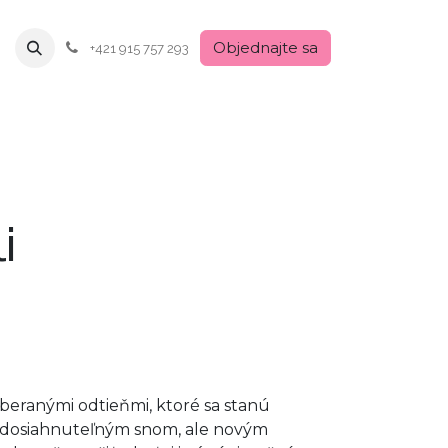
Objednajte sa
+421 915 757 293
i
yberanými odtieňmi, ktoré sa stanú
e nedosiahnuteľným snom, ale novým