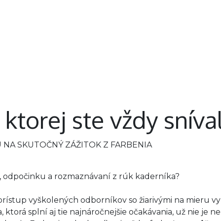
Nechty
Telo
Chodidlá
Neprehliadnite
 ktorej ste vždy sníval
NA SKUTOČNÝ ZÁŽITOK Z FARBENIA
osti, odpočinku a rozmaznávaní z rúk kaderníka?
prístup vyškolených odborníkov so žiarivými na mieru v
, ktorá splní aj tie najnáročnejšie očakávania, už nie j