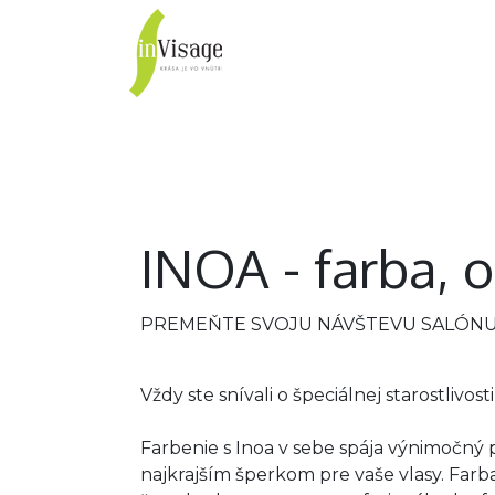
inVisage
Vlasy
Pleť
INOA - farba, o
PREMEŇTE SVOJU NÁVŠTEVU SALÓNU 
Vždy ste snívali o špeciálnej starostliv
Farbenie s Inoa v sebe spája výnimočný 
najkrajším šperkom pre vaše vlasy. Farba