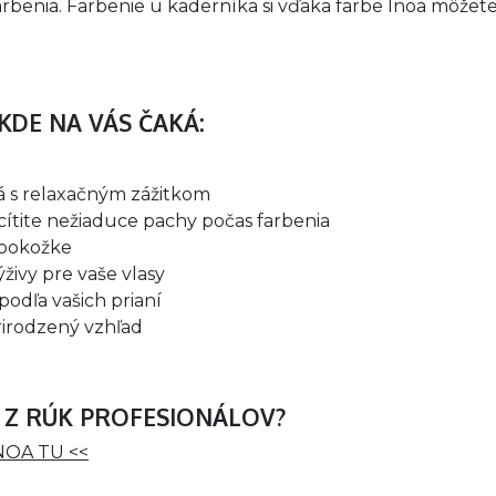
benia. Farbenie u kaderníka si vďaka farbe Inoa môžete
KDE NA VÁS ČAKÁ:
ná s relaxačným zážitkom
ítite nežiaduce pachy počas farbenia
 pokožke
ýživy pre vaše vlasy
 podľa vašich prianí
rirodzený vzhľad
 Z RÚK PROFESIONÁLOV?
INOA TU <<