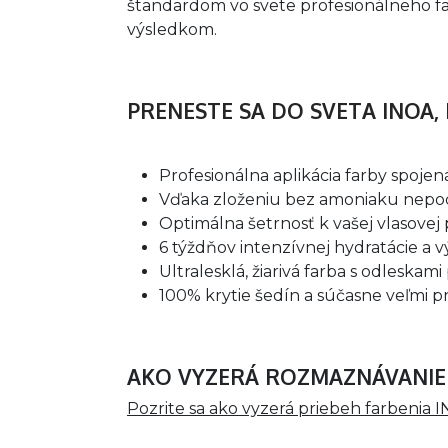
štandardom vo svete profesionálneho far
výsledkom.
PRENESTE SA DO SVETA INOA, 
Profesionálna aplikácia farby spoje
Vďaka zloženiu bez amoniaku nepoc
Optimálna šetrnosť k vašej vlasovej
6 týždňov intenzívnej hydratácie a v
Ultralesklá, žiarivá farba s odleskami
100% krytie šedín a súčasne veľmi p
AKO VYZERÁ ROZMAZNÁVANIE
Pozrite sa ako vyzerá priebeh farbenia 