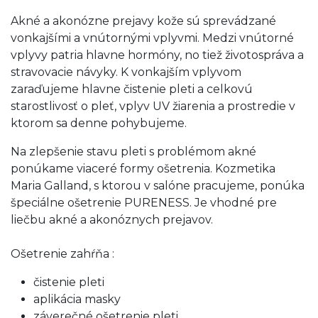
Akné a akonózne prejavy kože sú sprevádzané
vonkajšími a vnútornými vplyvmi. Medzi vnútorné
vplyvy patria hlavne hormóny, no tiež životospráva a
stravovacie návyky. K vonkajším vplyvom
zaraďujeme hlavne čistenie pleti a celkovú
starostlivosť o pleť, vplyv UV žiarenia a prostredie v
ktorom sa denne pohybujeme.
Na zlepšenie stavu pleti s problémom akné
ponúkame viaceré formy ošetrenia. Kozmetika
Maria Galland, s ktorou v salóne pracujeme, ponúka
špeciálne ošetrenie PURENESS. Je vhodné pre
liečbu akné a akonóznych prejavov.
Ošetrenie zahŕňa :
čistenie pleti
aplikácia masky
záverečné ošetrenie pleti