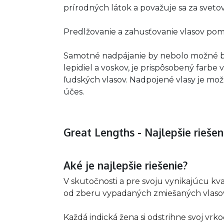
prírodných látok a považuje sa za sveto
Predlžovanie a zahusťovanie vlasov po
Samotné nadpájanie by nebolo možné bez
lepidiel a voskov, je prispôsobený farbe
ľudských vlasov. Nadpojené vlasy je možné
účes.
Great Lengths - Najlepšie rieše
Aké je najlepšie riešenie?
V skutočnosti a pre svoju vynikajúcu kva
od zberu vypadaných zmiešaných vlasov.
Každá indická žena si odstrihne svoj vrk