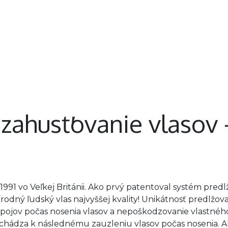
Nechty
Telo
Chodidlá
Neprehliadnite
 zahusťovanie vlasov 
991 vo Veľkej Británii. Ako prvý patentoval systém predlžo
írodný ľudský vlas najvyššej kvality! Unikátnosť predlžo
spojov počas nosenia vlasov a nepoškodzovanie vlastnéh
dochádza k následnému zauzleniu vlasov počas nosenia. A