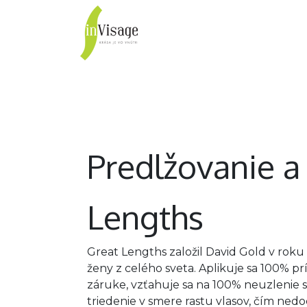
inVisage
Vlasy
Pleť
Predlžovanie a
Lengths
Great Lengths založil David Gold v roku 1
ženy z celého sveta. Aplikuje sa 100% pr
záruke, vzťahuje sa na 100% neuzlenie 
triedenie v smere rastu vlasov, čím ne