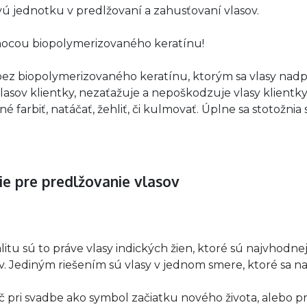
vú jednotku v predlžovaní a zahusťovaní vlasov.
mocou biopolymerizovaného keratínu!
 biopolymerizovaného keratínu, ktorým sa vlasy nadpáj
 vlasov klientky, nezaťažuje a nepoškodzuje vlasy klient
 farbiť, natáčať, žehliť, či kulmovať. Úplne sa stotožnia
nie pre predlžovanie vlasov
litu sú to práve vlasy indických žien, ktoré sú najvhodne
 Jediným riešením sú vlasy v jednom smere, ktoré sa n
oč pri svadbe ako symbol začiatku nového života, alebo p