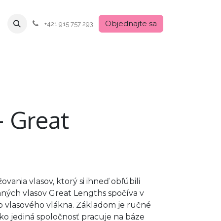
Objednajte sa
+421 915 757 293
- Great
vania vlasov, ktorý si ihneď obľúbili
vaných vlasov Great Lengths spočíva v
o vlasového vlákna. Základom je ručné
ko jediná spoločnosť pracuje na báze