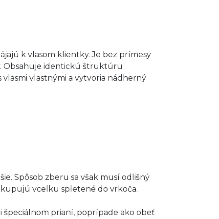
ajú k vlasom klientky. Je bez prímesy
ky. Obsahuje identickú štruktúru
 s vlasmi vlastnými a vytvoria nádherný
jšie. Spôsob zberu sa však musí odlišný
akupujú vcelku spletené do vrkoča.
ri špeciálnom prianí, poprípade ako obeť